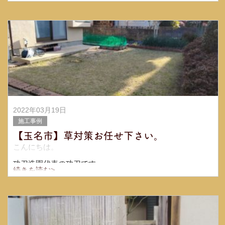
お客様からお庭の庭木の移植の御依頼頂きました
2本の
庭木を移植しました！
2022年03月19日
施工事例
【玉名市】草対策お任せ下さい。
こんにちは。
功刀造園代表の功刀です。
続きを読む>
いつもブログ見て下さりありがとうございます♪今回ご依頼
頂きましたお客様から、今まで芝生の管理されていて、高
齢になり芝生の草を取るのが無理になり、何とか草を取ら
なくてすむよ