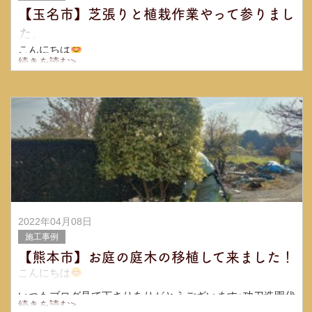
【玉名市】芝張りと植栽作業やって参りまし
た。
こんにちは
続きを読む>
功刀造園代表の功刀です
いつもブログ見て下さりありがとうございますm(_ _)m芝
張りと植栽の依頼を受け作業させて頂きました
建設会社
さんからのご
2022年04月08日
施工事例
【熊本市】お庭の庭木の移植して来ました！
こんにちは
いつもブログ見て下さりありがとうございます♪功刀造園代
続きを読む>
表の功刀です