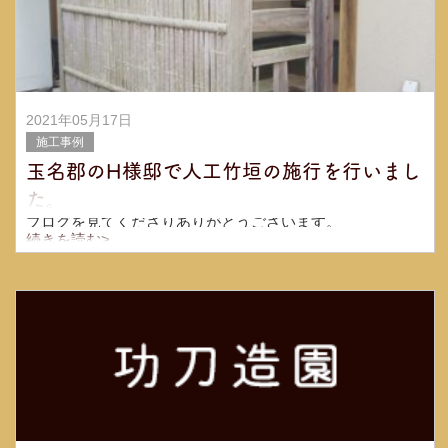
2021年05月17日
施工事例
玉名郡のH様邸で人工竹垣の施行を行いまし
た。
ブログを見てくださりありがとうございます。
功刀造園代表の功刀です。
続きを読む>
今回はH様邸に天然竹垣を人工竹垣に変更する施工を行い
ました。
天然竹垣が10年以上たっており、ぼろぼろで若干腐ってい
るいる状態だっ