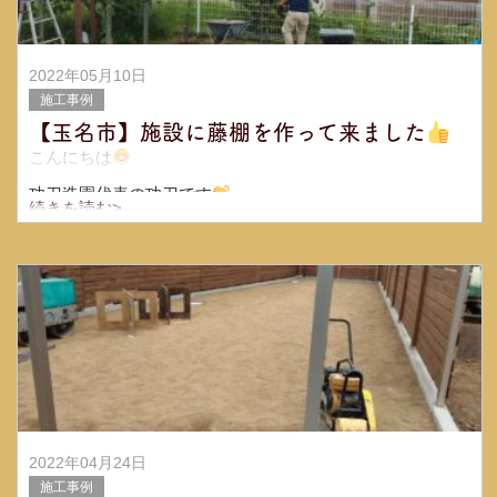
2022年05月10日
施工事例
【玉名市】施設に藤棚を作って来ました
こんにちは
功刀造園代表の功刀です
続きを読む>
いつもブログ見て下さりありがとうございますm(_ _)m
私が管理してます老人ホームのお庭に藤棚を作って来まし
たὠ
2022年04月24日
施工事例