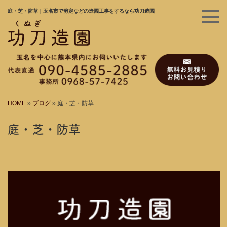
庭・芝・防草｜玉名市で剪定などの造園工事をするなら功刀造園
HOME
»
ブログ
»
庭・芝・防草
庭・芝・防草