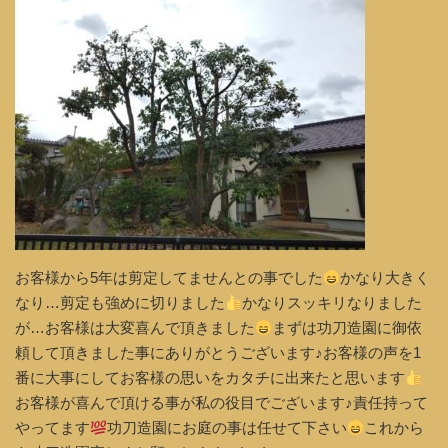
お客様から5年は剪定してませんとの事でした
かなり大きく
なり…剪定も強めに切りました
かなりスッキリなりました
が…お客様は大変喜んで頂きました
まずは功刀造園に御依
頼して頂きました事にありがとうございます♪お客様の声を1
番に大事にしてお客様の思いをカタチに出来たと思います
お客様が喜んで頂ける事が私の役目でございます♪責任持って
やってます
功刀造園にお庭の事は任せて下さい
これから