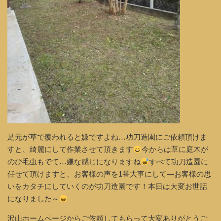
足元が草で覆われると嫌ですよね…功刀造園にご依頼頂けま
すと、綺麗にして作業させて頂きます
今からは草に庭木が
のび毛虫もでて…嫌な感じになりますね
すべて功刀造園に
任せて頂けますと、お客様の声を1番大事にして―お客様の思
いをカタチにしていくのが功刀造園です！本日は大変お世話
になりました～
沢山ホームページからご依頼してもらって大変ありがとうご