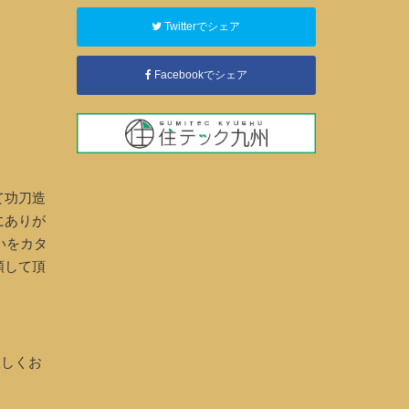
Twitterでシェア
Facebookでシェア
て功刀造
にありが
いをカタ
頼して頂
宜しくお