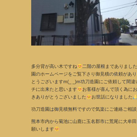
多分背が高い木ですね
二階の屋根までありまし
園のホームページをご覧下さり御見積の依頼があり
とうございますm(_ _)m功刀造園にご依頼して間
チに出来たと思います
お客様が喜んで頂く為に
きありがとうございました
お世話になりました
功刀造園は御見積無料ですので気楽にご連絡ご相談宜し
熊本市内から菊池に山鹿に玉名郡市に荒尾に大牟田
願いします