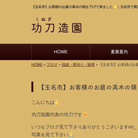
【玉名市】お客様のお庭の高木の頭を下げて来ました
｜玉名市で剪
HOME
業務案内
HOME
»
ブログ
»
伐採・草刈り・除草
»
【玉名市】お客様のお
【玉名市】お客様のお庭の高木の頭
こんにちは
功刀造園代表の功刀です
いつもブログ見て下さりありがとうございますm(_
写真を見て下さい